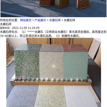
你现在的位置：
网站首页
>
产品展示
>
水磨石砖
>
水磨石砖
水磨石砖
2021-11-05 11:24:29
更新时间：
水磨石砖优点：（1）******水磨石（又称商业水磨石）表光高亮处理后，高亮度达到
70~90度以上、防尘防滑达到大理石品质。（2）耐磨性水磨石、...