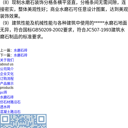
（8）现制水磨石装饰分格条横平竖直，分格条间无需间隙，连
接密实，整体美观性好；商业水磨石可任意设计图案，达到美观
装饰效果。
（9）建筑性能及机械性能与各种建筑中使用的******水磨石地面
无异，符合国标GB50209-2002要求，符合JC507-1993建筑水
磨石制品的标准要求。
上一篇：
水磨石砖
下一篇：
水磨石砖
关于我们
about us
公司简介
企业文化
订购流程
产品展示
products
pc砖
水磨石砖
仿石材路沿石
透水砖
混凝土路沿石